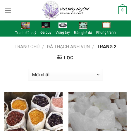
Skip
0
to
content
Đá quý
Vòng tay
Khung tranh
Tranh đá quý
Bàn ghế đá
TRANG CHỦ
/
ĐÁ THẠCH ANH VỤN
/
TRANG 2
LỌC