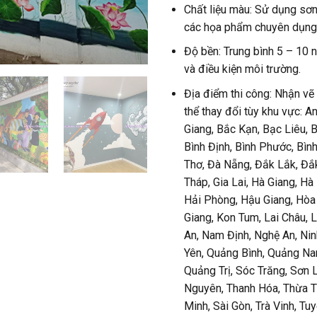
Chất liệu màu: Sử dụng sơn
các họa phẩm chuyên dụng
Độ bền: Trung bình 5 – 10 
và điều kiện môi trường.
Địa điểm thi công: Nhận vẽ 
thể thay đổi tùy khu vực: A
Giang, Bắc Kạn, Bạc Liêu, 
Bình Định, Bình Phước, Bìn
Thơ, Đà Nẵng, Đắk Lắk, Đắ
Tháp, Gia Lai, Hà Giang, Hà
Hải Phòng, Hậu Giang, Hòa
Giang, Kon Tum, Lai Châu, 
An, Nam Định, Nghệ An, Nin
Yên, Quảng Bình, Quảng Na
Quảng Trị, Sóc Trăng, Sơn L
Nguyên, Thanh Hóa, Thừa Th
Minh, Sài Gòn, Trà Vinh, Tu