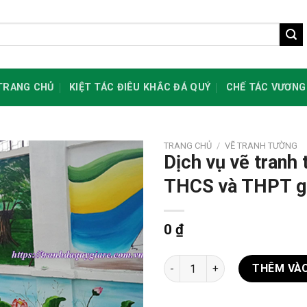
TRANG CHỦ
KIỆT TÁC ĐIÊU KHẮC ĐÁ QUÝ
CHẾ TÁC VƯƠNG
TRANG CHỦ
/
VẼ TRANH TƯỜNG
Dịch vụ vẽ tranh 
THCS và THPT g
0
₫
Dịch vụ vẽ tranh tường tại t
THÊM VÀO