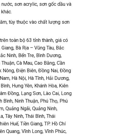
 nước, sơn acrylic, sơn gốc dầu và
 khác.
năm, tùy thuộc vào chất lượng sơn
trên toàn bộ 63 tỉnh thành, giá có
n Giang, Bà Rịa – Vũng Tàu, Bắc
Bắc Ninh, Bến Tre, Bình Dương,
h Thuận, Cà Mau, Cao Bằng, Cần
k Nông, Điện Biên, Đồng Nai, Đồng
 Nam, Hà Nội, Hà Tĩnh, Hải Dương,
 Bình, Hưng Yên, Khánh Hòa, Kiên
Lâm Đồng, Lạng Sơn, Lào Cai, Long
h Bình, Ninh Thuận, Phú Thọ, Phú
m, Quảng Ngãi, Quảng Ninh,
a, Tây Ninh, Thái Bình, Thái
iên Huế, Tiền Giang, TP. Hồ Chí
yên Quang, Vĩnh Long, Vĩnh Phúc,