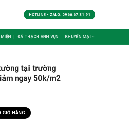
HOTLINE - ZALO: 0966.67.31.91
 MIỆN
ĐÁ THẠCH ANH VỤN
KHUYẾN MẠI
tường tại trường
iảm ngay 50k/m2
rường THCS và THPT giảm ngay 50k/m2 số lượng
 GIỎ HÀNG