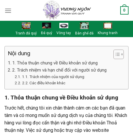
Skip
0
to
content
Đá quý
Vòng tay
Khung tranh
Tranh đá quý
Bàn ghế đá
Nội dung
1. Thỏa thuận chung về Điều khoản sử dụng
2. Trách nhiệm và hạn chế đối với người sử dụng
1.1. Trách nhiệm của người sử dụng
2.2. Các điều khoản khác
1. Thỏa thuận chung về Điều khoản sử dụng
Trước hết, chúng tôi xin chân thành cám ơn các bạn đã quan
tâm và có mong muốn sử dụng dịch vụ của chúng tôi. Khách
hàng vui lòng đọc cẩn thận và ghi nhớ Điều khoản Thoả
thuận này. Việc sử dụng hoặc truy cập vào website