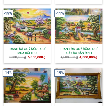
-19%
-11%
TRANH ĐÁ QUÝ ĐỒNG QUÊ
TRANH ĐÁ QUÝ ĐỒNG QUÊ
MÙA BỘI THU
CÂY ĐA SÂN ĐÌNH
8,000,000
₫
6,500,000
₫
4,500,000
₫
4,000,000
₫
-14%
-19%