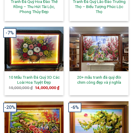
Tranh Đá Quý Hoa Đào Thế
Tranh Đá Quý Lão Đào Trường
Rồng – Thu Hút Tài Lộc,
Thọ – Biểu Tượng Phúc Lộc
Phong Thủy Đẹp
Thọ
-7%
10 Mẫu Tranh Đá Quý 3D Các
20+ mẫu tranh đá quý đôi
Loài Hoa Tuyệt Đẹp
chim công đẹp và ý nghĩa
15,000,000
₫
14,000,000
₫
-20%
-6%