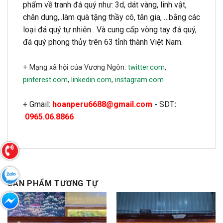
phẩm về tranh đá quý như: 3d, dát vàng, linh vật,
chân dung,..làm quà tặng thầy cô, tân gia, …bằng các
loại đá quý tự nhiên . Và cung cấp vòng tay đá quý,
đá quý phong thủy trên 63 tỉnh thành Việt Nam.
+ Mạng xã hội của Vương Ngôn:
twitter.com
,
pinterest.com
,
linkedin.com
,
instagram.com
+ Gmail:
hoanperu6688@gmail.com
-
SDT
:
0965.06.8866
SẢN PHẨM TƯƠNG TỰ