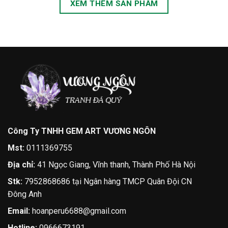
XEM THÊM SẢN PHẨM
Công Ty TNHH GEM ART VƯƠNG NGÔN
Mst:
0111369755
Địa chỉ:
41 Ngọc Giang, Vĩnh thanh, Thành Phố Hà Nội
Stk:
7952868686 tại Ngân hàng TMCP Quân Đội CN
Đông Anh
Email:
hoanperu6688@gmail.com
Hotline:
0966673191