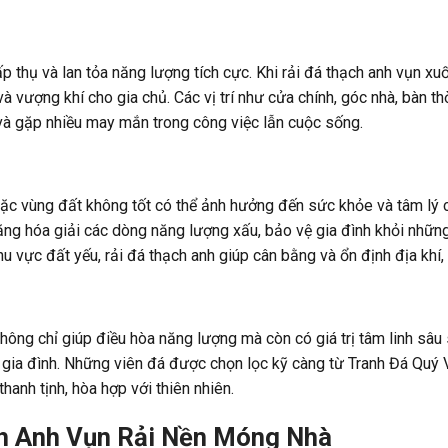
 thụ và lan tỏa năng lượng tích cực. Khi rải đá thạch anh vụn xu
c và vượng khí cho gia chủ. Các vị trí như cửa chính, góc nhà, bàn 
g và gặp nhiều may mắn trong công việc lẫn cuộc sống.
c vùng đất không tốt có thể ảnh hưởng đến sức khỏe và tâm lý củ
ăng hóa giải các dòng năng lượng xấu, bảo vệ gia đình khỏi nhữn
u vực đất yếu, rải đá thạch anh giúp cân bằng và ổn định địa khí, 
hông chỉ giúp điều hòa năng lượng mà còn có giá trị tâm linh sâu
o gia đình. Những viên đá được chọn lọc kỹ càng từ Tranh Đá Quý
hanh tịnh, hòa hợp với thiên nhiên.
h Anh Vụn Rải Nền Móng Nhà