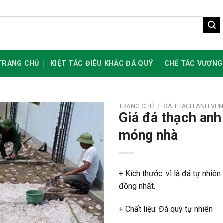
TRANG CHỦ
KIỆT TÁC ĐIÊU KHẮC ĐÁ QUÝ
CHẾ TÁC VƯƠNG
TRANG CHỦ
/
ĐÁ THẠCH ANH VỤN
Giá đá thạch anh 
móng nhà
+ Kích thước: vì là đá tự nhiê
đồng nhất.
+ Chất liệu: Đá quý tự nhiên