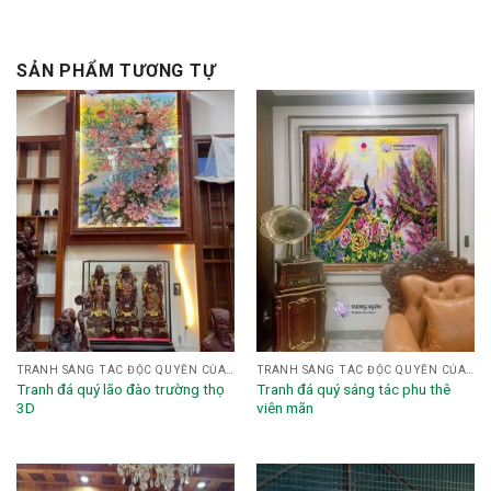
SẢN PHẨM TƯƠNG TỰ
TRANH SÁNG TÁC ĐỘC QUYỀN CỦA HỌA SĨ NGHỆ NHÂN VƯƠNG NGÔN
TRANH SÁNG TÁC ĐỘC QUYỀN CỦA HỌA SĨ NGHỆ NHÂN VƯƠNG NGÔN
Tranh đá quý lão đào trường thọ
Tranh đá quý sáng tác phu thê
3D
viên mãn