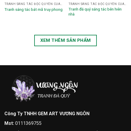
TRANH SÁNG TÁC ĐỘC QUYỀN CỦA HỌA SĨ NGHỆ NHÂN VƯƠNG NGÔN
TRANH SÁNG TÁC ĐỘC QUYỀN CỦA HỌA SĨ NGHỆ NHÂN VƯƠNG NGÔN
Tranh đá quý sáng tác bên hiên
Tranh sáng tác bát mã truy phong
nhà
XEM THÊM SẢN PHẨM
Công Ty TNHH GEM ART VƯƠNG NGÔN
Mst:
0111369755