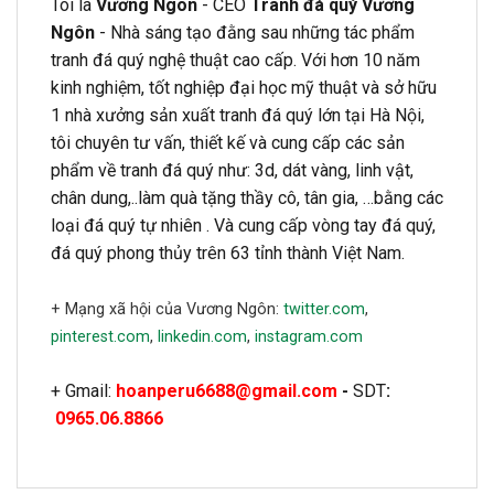
Tôi là
Vương Ngôn
- CEO
Tranh đá quý Vương
Ngôn
- Nhà sáng tạo đằng sau những tác phẩm
tranh đá quý nghệ thuật cao cấp. Với hơn 10 năm
kinh nghiệm, tốt nghiệp đại học mỹ thuật và sở hữu
1 nhà xưởng sản xuất tranh đá quý lớn tại Hà Nội,
tôi chuyên tư vấn, thiết kế và cung cấp các sản
phẩm về tranh đá quý như: 3d, dát vàng, linh vật,
chân dung,..làm quà tặng thầy cô, tân gia, …bằng các
loại đá quý tự nhiên . Và cung cấp vòng tay đá quý,
đá quý phong thủy trên 63 tỉnh thành Việt Nam.
+ Mạng xã hội của Vương Ngôn:
twitter.com
,
pinterest.com
,
linkedin.com
,
instagram.com
+ Gmail:
hoanperu6688@gmail.com
-
SDT
:
0965.06.8866