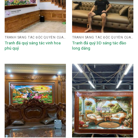
TRANH SÁNG TÁC ĐỘC QUYỀN CỦA HỌA SĨ NGHỆ NHÂN VƯƠNG NGÔN
TRANH SÁNG TÁC ĐỘC QUYỀN CỦA HỌA SĨ NGHỆ NHÂN VƯƠNG NGÔN
Tranh đá quý sáng tác vinh hoa
Tranh đá quý 3D sáng tác đào
phú quý
long dáng