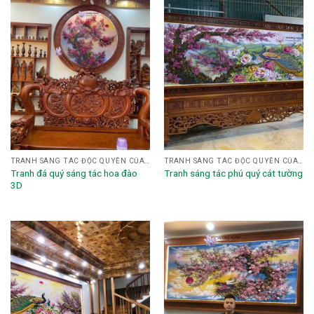
TRANH SÁNG TÁC ĐỘC QUYỀN CỦA HỌA SĨ NGHỆ NHÂN VƯƠNG NGÔN
TRANH SÁNG TÁC ĐỘC QUYỀN CỦA HỌA SĨ NGHỆ NHÂN VƯƠNG NGÔN
Tranh đá quý sáng tác hoa đào
Tranh sáng tác phú quý cát tường
3D