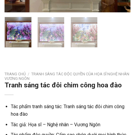
TRANG CHỦ
/
TRANH SÁNG TÁC ĐỘC QUYỀN CỦA HỌA SĨ NGHỆ NHÂN
VƯƠNG NGÔN
Tranh sáng tác đôi chim công hoa đào
Tác phẩm tranh sáng tác: Tranh sáng tác đôi chim công
hoa đào
Tác giả: Họa sĩ – Nghệ nhân – Vương Ngôn
Tác phẩm độc quyền: Cấm sao chép dưới mọi hình thức