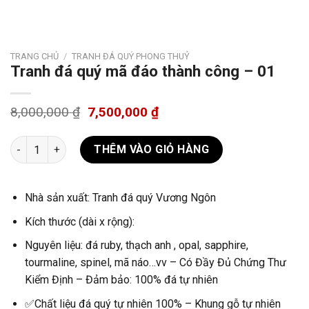
TRANG CHỦ
/
TRANH ĐÁ QUÝ PHONG THUỶ
Tranh đá quý mã đáo thành công – 01
8,000,000
₫
7,500,000
₫
Tranh đá quý mã đáo thành công - 01 số lượng
THÊM VÀO GIỎ HÀNG
Nhà sản xuất: Tranh đá quý Vương Ngôn
Kích thước (dài x rộng):
Nguyên liệu: đá ruby, thạch anh , opal, sapphire,
tourmaline, spinel, mã náo…vv – Có Đầy Đủ Chứng Thư
Kiểm Định – Đảm bảo: 100% đá tự nhiên
✅Chất liệu đá quý tự nhiên 100% – Khung gỗ tự nhiên