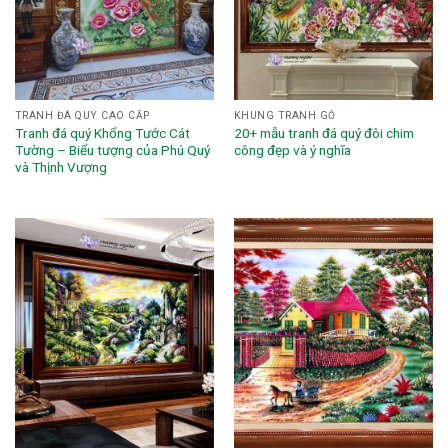
TRANH ĐÁ QUÝ CAO CẤP
KHUNG TRANH GỖ
Tranh đá quý Khổng Tước Cát
20+ mẫu tranh đá quý đôi chim
Tường – Biểu tượng của Phú Quý
công đẹp và ý nghĩa
và Thịnh Vượng