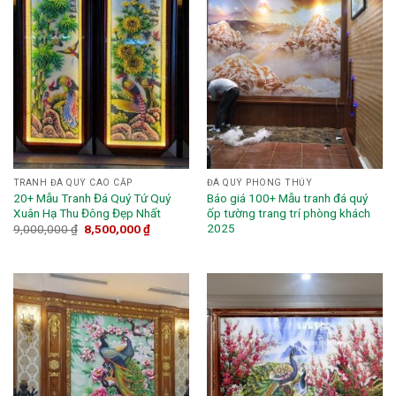
TRANH ĐÁ QUÝ CAO CẤP
ĐÁ QUÝ PHONG THỦY
20+ Mẫu Tranh Đá Quý Tứ Quý
Báo giá 100+ Mẫu tranh đá quý
Xuân Hạ Thu Đông Đẹp Nhất
ốp tường trang trí phòng khách
2025
9,000,000
₫
8,500,000
₫