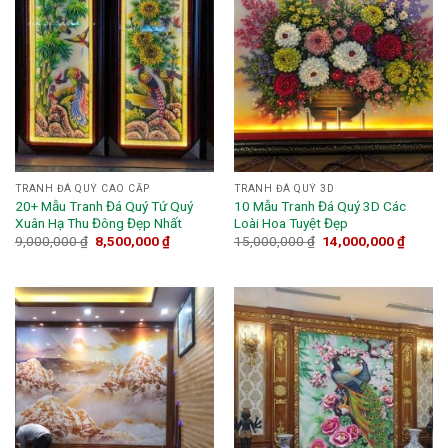
TRANH ĐÁ QUÝ CAO CẤP
TRANH ĐÁ QUÝ 3D
20+ Mẫu Tranh Đá Quý Tứ Quý
10 Mẫu Tranh Đá Quý 3D Các
Xuân Hạ Thu Đông Đẹp Nhất
Loài Hoa Tuyệt Đẹp
9,000,000
₫
8,500,000
₫
15,000,000
₫
14,000,000
₫