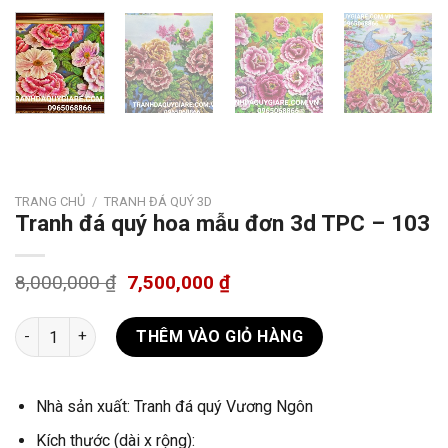
TRANG CHỦ
/
TRANH ĐÁ QUÝ 3D
Tranh đá quý hoa mẫu đơn 3d TPC – 103
8,000,000
₫
7,500,000
₫
Tranh đá quý hoa mẫu đơn 3d TPC - 103 số lượng
THÊM VÀO GIỎ HÀNG
Nhà sản xuất: Tranh đá quý Vương Ngôn
Kích thước (dài x rộng):