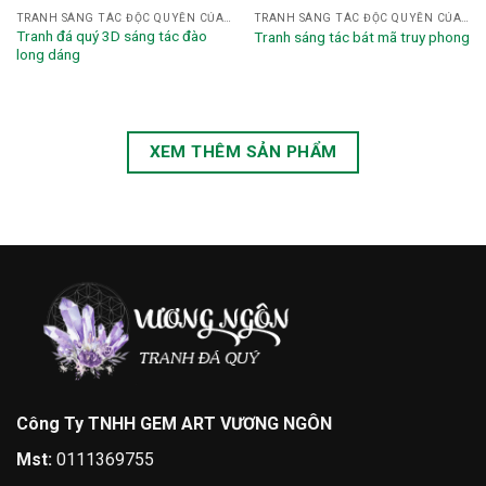
TRANH SÁNG TÁC ĐỘC QUYỀN CỦA HỌA SĨ NGHỆ NHÂN VƯƠNG NGÔN
TRANH SÁNG TÁC ĐỘC QUYỀN CỦA HỌA SĨ NGHỆ NHÂN VƯƠNG NGÔN
Tranh đá quý 3D sáng tác đào
Tranh sáng tác bát mã truy phong
long dáng
XEM THÊM SẢN PHẨM
Công Ty TNHH GEM ART VƯƠNG NGÔN
Mst:
0111369755