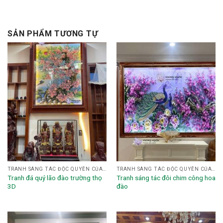
SẢN PHẨM TƯƠNG TỰ
TRANH SÁNG TÁC ĐỘC QUYỀN CỦA HỌA SĨ NGHỆ NHÂN VƯƠNG NGÔN
TRANH SÁNG TÁC ĐỘC QUYỀN CỦA HỌA SĨ NGHỆ NHÂN VƯƠNG NGÔN
Tranh đá quý lão đào trường thọ
Tranh sáng tác đôi chim công hoa
3D
đào