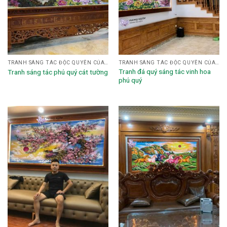
TRANH SÁNG TÁC ĐỘC QUYỀN CỦA HỌA SĨ NGHỆ NHÂN VƯƠNG NGÔN
TRANH SÁNG TÁC ĐỘC QUYỀN CỦA HỌA SĨ NGHỆ NHÂN VƯƠNG NGÔN
Tranh đá quý sáng tác vinh hoa
Tranh sáng tác phú quý cát tường
phú quý