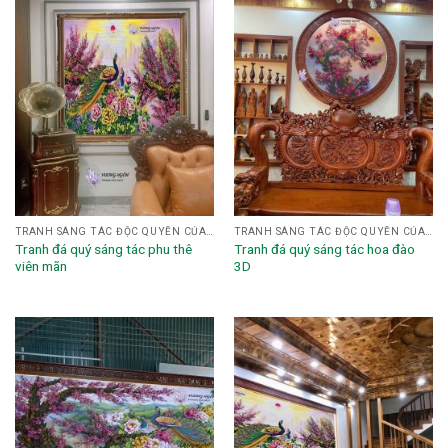
TRANH SÁNG TÁC ĐỘC QUYỀN CỦA HỌA SĨ NGHỆ NHÂN VƯƠNG NGÔN
TRANH SÁNG TÁC ĐỘC QUYỀN CỦA HỌA SĨ NGHỆ NHÂN VƯƠNG NGÔN
Tranh đá quý sáng tác phu thê
Tranh đá quý sáng tác hoa đào
viên mãn
3D