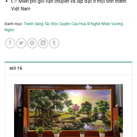
👉 Miễn phí gói vận chuyển và lắp đặt ở mọi tỉnh thành
Việt Nam
Danh mục:
Tranh Sáng Tác Độc Quyền Của Họa Sĩ Nghệ Nhân Vương
Ngôn
MÔ TẢ