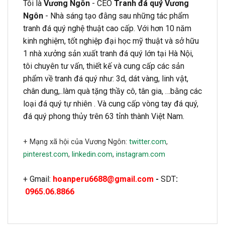
Tôi là
Vương Ngôn
- CEO
Tranh đá quý Vương
Ngôn
- Nhà sáng tạo đằng sau những tác phẩm
tranh đá quý nghệ thuật cao cấp. Với hơn 10 năm
kinh nghiệm, tốt nghiệp đại học mỹ thuật và sở hữu
1 nhà xưởng sản xuất tranh đá quý lớn tại Hà Nội,
tôi chuyên tư vấn, thiết kế và cung cấp các sản
phẩm về tranh đá quý như: 3d, dát vàng, linh vật,
chân dung,..làm quà tặng thầy cô, tân gia, …bằng các
loại đá quý tự nhiên . Và cung cấp vòng tay đá quý,
đá quý phong thủy trên 63 tỉnh thành Việt Nam.
+ Mạng xã hội của Vương Ngôn:
twitter.com
,
pinterest.com
,
linkedin.com
,
instagram.com
+ Gmail:
hoanperu6688@gmail.com
-
SDT
:
0965.06.8866