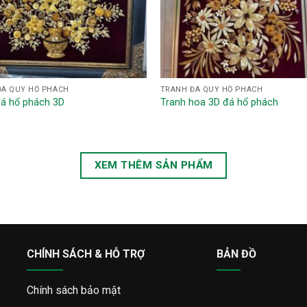
ĐÁ QUÝ HỔ PHÁCH
TRANH ĐÁ QUÝ HỔ PHÁCH
đá hổ phách 3D
Tranh hoa 3D đá hổ phách
XEM THÊM SẢN PHẨM
CHÍNH SÁCH & HỖ TRỢ
BẢN ĐỒ
Chính sách bảo mật