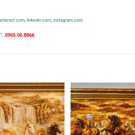
interest.com
,
linkedin.com
,
instagram.com
T
:
0965.06.8866