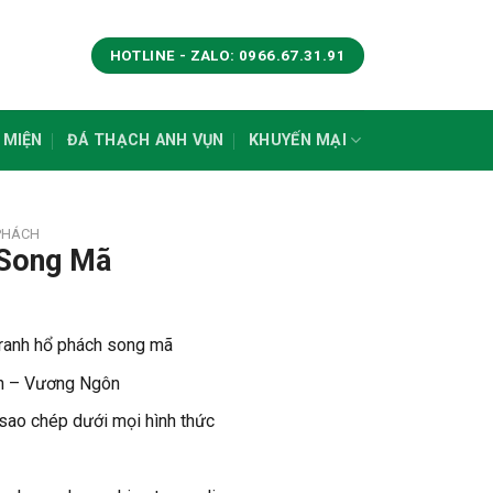
HOTLINE - ZALO: 0966.67.31.91
 MIỆN
ĐÁ THẠCH ANH VỤN
KHUYẾN MẠI
PHÁCH
 Song Mã
Tranh hổ phách song mã
ân – Vương Ngôn
ao chép dưới mọi hình thức