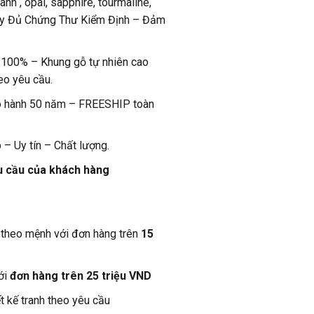
anh , opal, sapphire, tourmaline,
ầy Đủ Chứng Thư Kiểm Định – Đảm
n 100% – Khung gỗ tự nhiên cao
eo yêu cầu.
o hành 50 năm – FREESHIP toàn
 – Uy tín – Chất lượng.
u cầu của khách hàng
theo mệnh với đơn hàng trên
15
ới
đơn hàng trên 25 triệu VND
ết kế tranh theo yêu cầu