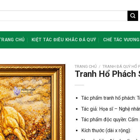
TRANG CHỦ
KIỆT TÁC ĐIÊU KHẮC ĐÁ QUÝ
CHẾ TÁC VƯƠNG
TRANG CHỦ
/
TRANH ĐÁ QUÝ HỔ 
Tranh Hổ Phách
Tác phẩm tranh hổ phách: 
Tác giả: Họa sĩ – Nghệ nh
Tác phẩm độc quyền: Cấm s
Kích thước (dài x rộng):