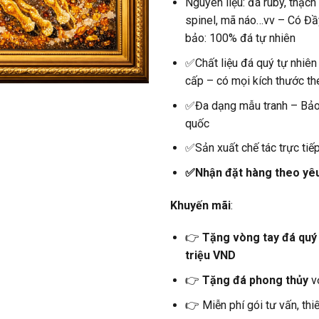
Nguyên liệu: đá ruby, thạch 
spinel, mã náo…vv – Có Đ
bảo: 100% đá tự nhiên
✅Chất liệu đá quý tự nhiê
cấp – có mọi kích thước th
✅Đa dạng mẫu tranh – Bả
quốc
✅Sản xuất chế tác trực tiếp
✅Nhận đặt hàng theo yê
Khuyến mãi
:
👉
Tặng vòng tay đá quý
triệu VND
👉
Tặng đá phong thủy
v
👉 Miễn phí gói tư vấn, thi