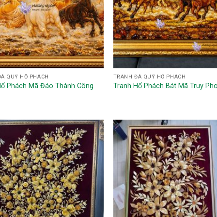
ĐÁ QUÝ HỔ PHÁCH
TRANH ĐÁ QUÝ HỔ PHÁCH
Hổ Phách Mã Đáo Thành Công
Tranh Hổ Phách Bát Mã Truy Ph