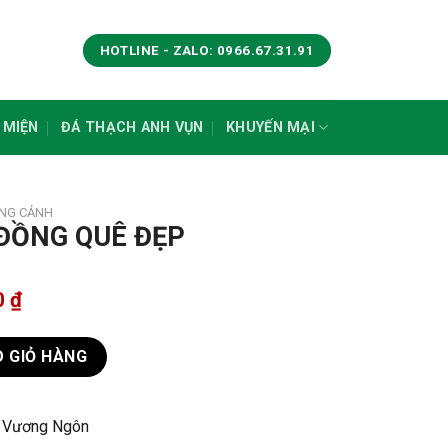
HOTLINE - ZALO: 0966.67.31.91
 MIỆN
ĐÁ THẠCH ANH VỤN
KHUYẾN MẠI
ONG CẢNH
ĐỒNG QUÊ ĐẸP
0
₫
 số lượng
 GIỎ HÀNG
ý Vương Ngôn