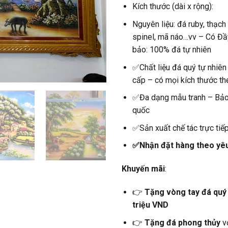
Kích thước (dài x rộng):
Nguyên liệu: đá ruby, thạch 
spinel, mã náo…vv – Có Đ
bảo: 100% đá tự nhiên
✅Chất liệu đá quý tự nhiê
cấp – có mọi kích thước th
✅Đa dạng mẫu tranh – Bả
quốc
✅Sản xuất chế tác trực tiếp
✅Nhận đặt hàng theo yê
Khuyến mãi
:
👉
Tặng vòng tay đá quý
triệu VND
👉
Tặng đá phong thủy
v