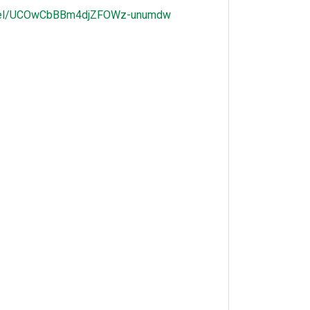
nnel/UCOwCbBBm4djZFOWz-unumdw