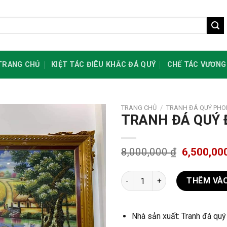
TRANG CHỦ
KIỆT TÁC ĐIÊU KHẮC ĐÁ QUÝ
CHẾ TÁC VƯƠNG
TRANG CHỦ
/
TRANH ĐÁ QUÝ PH
TRANH ĐÁ QUÝ 
8,000,000
₫
6,500,00
TRANH ĐÁ QUÝ ĐỒNG QUÊ ĐẸP
THÊM VÀO
Nhà sản xuất: Tranh đá qu