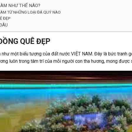
LÀM NHƯ THẾ NÀO?
LÀM TỪ NHỮNG LOẠI ĐÁ QUÝ NÀO
Ê ĐẸP
 ĐÂU
ĐỒNG QUÊ ĐẸP
như một biểu tượng của đất nước VIỆT NAM. Đây là bức tranh gợi
ơng luôn trong tâm trí của mỗi người con tha hương, mong được s