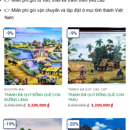
👉 Miễn phí gói tư vấn, thiết kế tranh theo yêu cầu
👉 Miễn phí gói vận chuyển và lắp đặt ở mọi tỉnh thành Việt
Nam
-9%
-9%
KHUYẾN MẠI
TRANH ĐÁ QUÝ CAO CẤP
TRANH ĐÁ QUÝ ĐỒNG QUÊ CON
TRANH ĐÁ QUÝ ĐỒNG QUÊ CON
ĐƯỜNG LÀNG
TRÂU
3,500,000
₫
3,200,000
₫
3,500,000
₫
3,200,000
₫
-19%
-20%