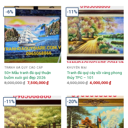
-6%
-11%
TRANH ĐÁ QUÝ CAO CẤP
KHUYẾN MẠI
50+ Mẫu tranh đá quý thuận
Tranh đá quý cây sồi vàng phong
buồm xuôi gió đẹp 2026
thủy TPC – 101
8,000,000
₫
7,500,000
₫
4,500,000
₫
4,000,000
₫
-11%
-20%