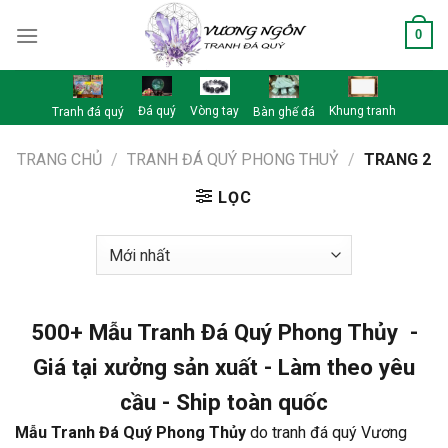
Skip
0
to
content
Đá quý
Vòng tay
Khung tranh
Tranh đá quý
Bàn ghế đá
TRANG CHỦ
/
TRANH ĐÁ QUÝ PHONG THUỶ
/
TRANG 2
LỌC
500+ Mẫu Tranh Đá Quý Phong Thủy -
Giá tại xưởng sản xuất - Làm theo yêu
cầu - Ship toàn quốc
Mẫu Tranh Đá Quý Phong Thủy
do tranh đá quý Vương