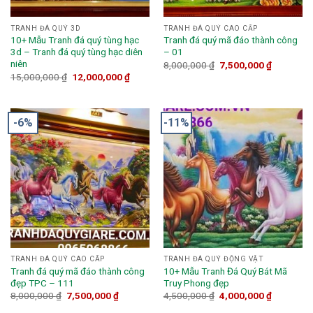
TRANH ĐÁ QUÝ 3D
TRANH ĐÁ QUÝ CAO CẤP
10+ Mẫu Tranh đá quý tùng hạc
Tranh đá quý mã đáo thành công
3d – Tranh đá quý tùng hạc diên
– 01
niên
8,000,000
₫
7,500,000
₫
15,000,000
₫
12,000,000
₫
-6%
-11%
TRANH ĐÁ QUÝ CAO CẤP
TRANH ĐÁ QUÝ ĐỘNG VẬT
Tranh đá quý mã đáo thành công
10+ Mẫu Tranh Đá Quý Bát Mã
đẹp TPC – 111
Truy Phong đẹp
8,000,000
₫
7,500,000
₫
4,500,000
₫
4,000,000
₫