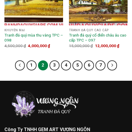
KHUYẾN MẠI
TRANH ĐÁ QUÝ CAO CẤP
Tranh đá quý mùa thu vàng TPC –
Tranh đá quý cổ điển châu âu cao
098
cấp TPC – 097
4,500,000
₫
4,000,000
₫
15,000,000
₫
12,000,000
₫
1
2
3
4
5
6
7
Công Ty TNHH GEM ART VƯƠNG NGÔN