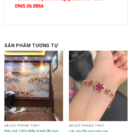
0965.06.8866
SẢN PHẨM TƯƠNG TỰ
ĐÁ QUÝ PHONG THỦY
ĐÁ QUÝ PHONG THỦY
Báo giá 100+ Mẫu tranh đá quý
Lắc tay đá quý ruby vip