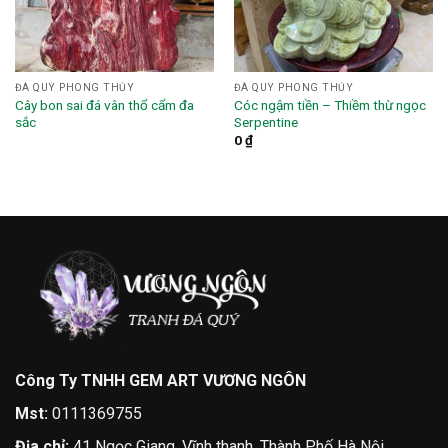
ĐÁ QUÝ PHONG THỦY
ĐÁ QUÝ PHONG THỦY
Cây bon sai đá vân thổ cẩm đa
Cóc ngậm tiền – Thiềm thừ ngọc
sắc
Serpentine
0
₫
Công Ty TNHH GEM ART VƯƠNG NGÔN
Mst:
0111369755
Địa chỉ:
41 Ngọc Giang, Vĩnh thanh, Thành Phố Hà Nội