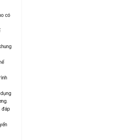
ho có
ể
 khung
hể
rình
p dụng
ờng.
h đáp
uyển