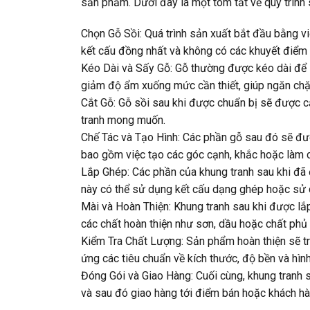
sản phẩm. Dưới đây là một tóm tắt về quy trình 
Chọn Gỗ Sồi:
Quá trình sản xuất bắt đầu bằng v
kết cấu đồng nhất và không có các khuyết điểm 
Kéo Dài và Sấy Gỗ:
Gỗ thường được kéo dài để 
giảm độ ẩm xuống mức cần thiết, giúp ngăn chặ
Cắt Gỗ:
Gỗ sồi sau khi được chuẩn bị sẽ được c
tranh mong muốn.
Chế Tác và Tạo Hình:
Các phần gỗ sau đó sẽ được
bao gồm việc tạo các góc cạnh, khắc hoặc làm c
Lắp Ghép:
Các phần của khung tranh sau khi đã 
này có thể sử dụng kết cấu dạng ghép hoặc sử 
Mài và Hoàn Thiện:
Khung tranh sau khi được lắ
các chất hoàn thiện như sơn, dầu hoặc chất phủ
Kiểm Tra Chất Lượng:
Sản phẩm hoàn thiện sẽ tr
ứng các tiêu chuẩn về kích thước, độ bền và hình
Đóng Gói và Giao Hàng:
Cuối cùng, khung tranh 
và sau đó giao hàng tới điểm bán hoặc khách hà