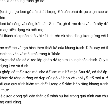
sản xuất khung tranh gỗ sồi:
iệc chọn lựa loại gỗ sồi chất lượng. Gỗ cần phải được chọn sao c
lớn.
loại bỏ căng và căng kết cấu. Sau đó, gỗ được đưa vào lò sấy đ
n sự biến dạng và mối mọt.
ắt thành các phần nhỏ với kích thước và hình dáng tương ứng với
 chế tác và tạo hình theo thiết kế của khung tranh. Điều này có t
ác hoa văn và mẫu mã trang trí khác.
được chế tác sẽ được lắp ghép để tạo ra khung hoàn chỉnh. Quy t
dụng keo và đinh.
p ghép có thể được mài nhẹ để làm mịn bề mặt. Sau đó, có thể á
 khác để tăng cường vẻ đẹp của gỗ và bảo vệ khỏi yếu tố môi trư
ải qua quy trình kiểm tra chất lượng để đảm bảo rằng khung tran
 thức.
sẽ được đóng gói cẩn thận để tránh hư hại trong quá trình vận ch
ng cuối cùng.