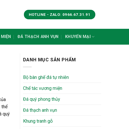
HOTLINE - ZALO: 0966.67.31.91
 MIỆN
ĐÁ THẠCH ANH VỤN
KHUYẾN MẠI
DANH MỤC SẢN PHẨM
Bộ bàn ghế đá tự nhiên
Chế tác vương miện
Đá quý phong thủy
của
 thể
Đá thạch anh vụn
á quý
Khung tranh gỗ