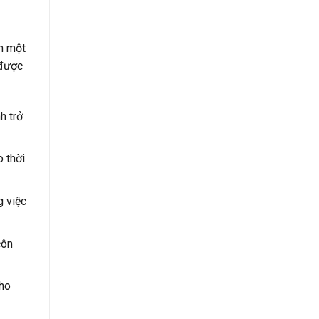
nh một
 được
h trở
 thời
g việc
côn
cho