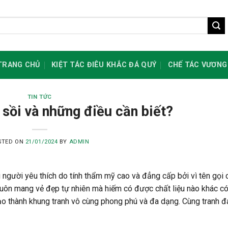
TRANG CHỦ
KIỆT TÁC ĐIÊU KHẮC ĐÁ QUÝ
CHẾ TÁC VƯƠNG
TIN TỨC
 sồi và những điều cần biết?
STED ON
21/01/2024
BY
ADMIN
 người yêu thích do tính thẩm mỹ cao và đẳng cấp bởi vì tên gọi 
luôn mang vẻ đẹp tự nhiên mà hiếm có được chất liệu nào khác có
tạo thành
khung tranh
vô cùng phong phú và đa dạng. Cùng tranh đ