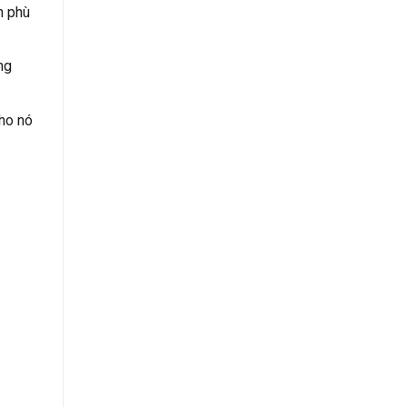
h phù
ng
cho nó