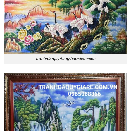
tranh-da-quy-tung-hac-dien-nien