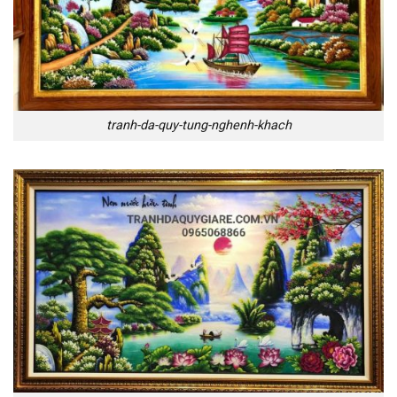
tranh-da-quy-tung-nghenh-khach