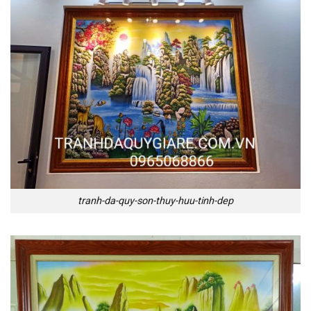
tranh-da-quy-son-thuy-huu-tinh-dep