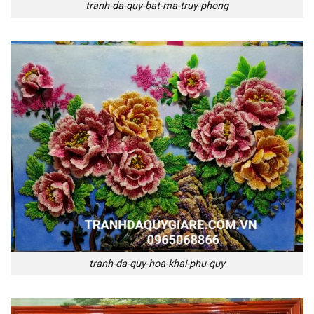
tranh-da-quy-bat-ma-truy-phong
tranh-da-quy-hoa-khai-phu-quy