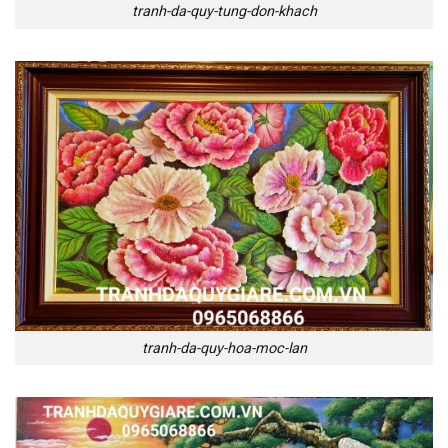
tranh-da-quy-tung-don-khach
tranh-da-quy-hoa-moc-lan