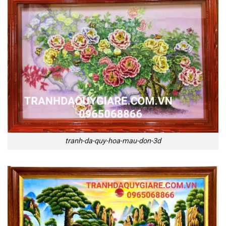
tranh-da-quy-hoa-mau-don-3d