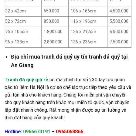
32 x 42cm
650.000
106 x 166cm
4.500.000
52 x 72cm
850.000
116 x 196cm
5.500.000
76 x 106cm
1.800.000
126 x 212cm
6.500.000
96 x 138cm
2.800.000
136 x 236cm
7.500.000
Địa chỉ mua tranh đá quý uy tín tranh đá quý tại
An Giang
Tranh đá quý giá rẻ
có địa chính tại số 230 tây tựu quận
bắc từ liêm Hà Nội là cơ sở chế tác trực tiếp theo yêu cầu và
gửi tận nhà cho khách hàng. Chúng tôi miễn phí vận chuyển
cho quý khách hàng trên khắp mọi miền tổ quốc, vận chuyển
lắp đặt nhanh chóng. Rất mong nhận được sự tin tưởng và
đơn đặt hàng của quý khách!
Hotline
:
0966673191
–
0965068866