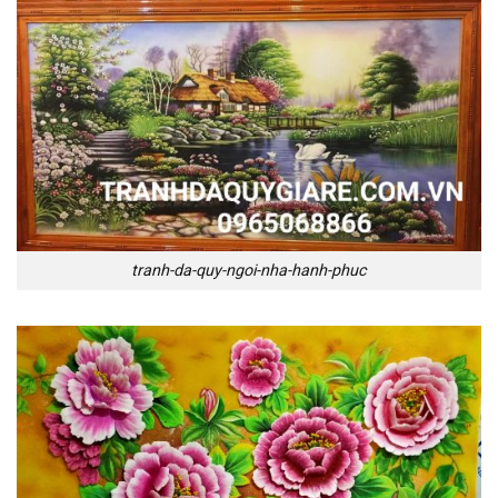
tranh-da-quy-ngoi-nha-hanh-phuc