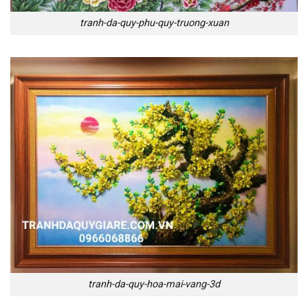
tranh-da-quy-phu-quy-truong-xuan
tranh-da-quy-hoa-mai-vang-3d