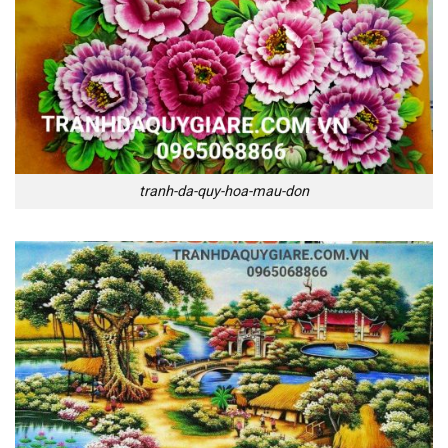
tranh-da-quy-hoa-mau-don