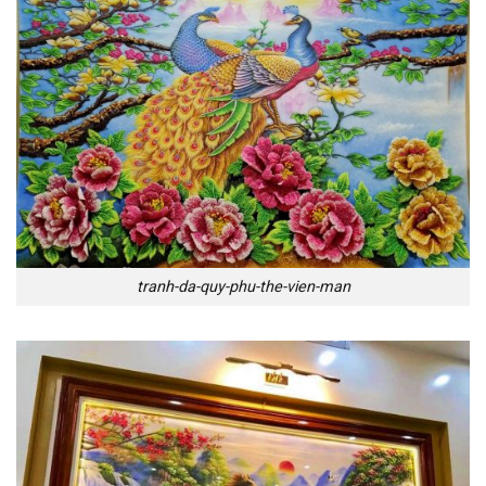
tranh-da-quy-phu-the-vien-man