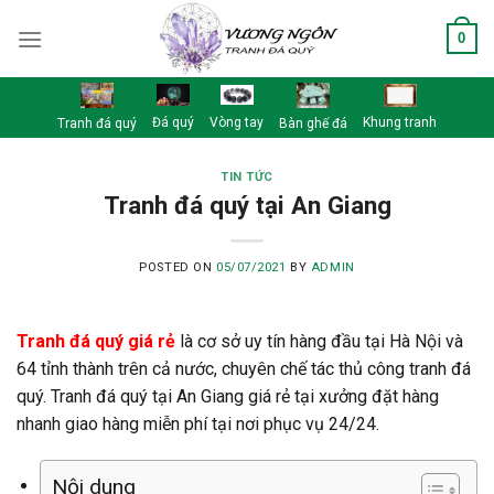
Skip
0
to
content
Đá quý
Vòng tay
Khung tranh
Tranh đá quý
Bàn ghế đá
TIN TỨC
Tranh đá quý tại An Giang
POSTED ON
05/07/2021
BY
ADMIN
Tranh đá quý giá rẻ
là cơ sở uy tín hàng đầu tại Hà Nội và
64 tỉnh thành trên cả nước, chuyên chế tác thủ công tranh đá
quý. Tranh đá quý tại An Giang giá rẻ tại xưởng đặt hàng
nhanh giao hàng miễn phí tại nơi phục vụ 24/24.
Nội dung