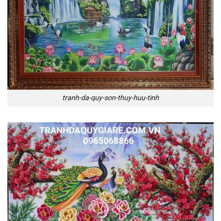
tranh-da-quy-son-thuy-huu-tinh