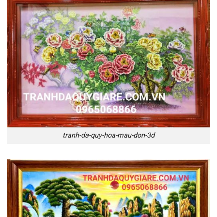
tranh-da-quy-hoa-mau-don-3d