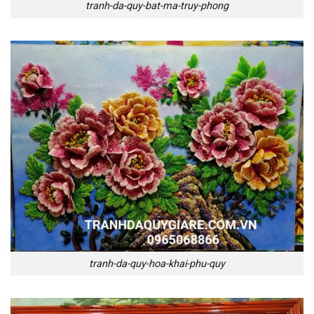
tranh-da-quy-bat-ma-truy-phong
tranh-da-quy-hoa-khai-phu-quy