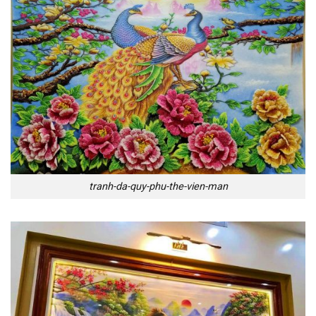
tranh-da-quy-phu-the-vien-man