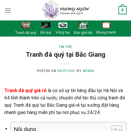
Skip
0
to
content
Đá quý
Vòng tay
Khung tranh
Tranh đá quý
Bàn ghế đá
TIN TỨC
Tranh đá quý tại Bắc Giang
POSTED ON
05/07/2021
BY
ADMIN
Tranh đá quý giá rẻ
là cơ sở uy tín hàng đầu tại Hà Nội và
64 tỉnh thành trên cả nước, chuyên chế tác thủ công tranh đá
quý. Tranh đá quý tại Bắc Giang giá rẻ tại xưởng đặt hàng
nhanh giao hàng miễn phí tại nơi phục vụ 24/24.
Nội dung