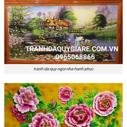
tranh-da-quy-ngoi-nha-hanh-phuc