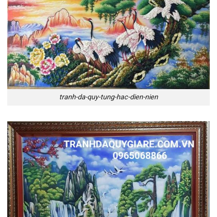
tranh-da-quy-tung-hac-dien-nien