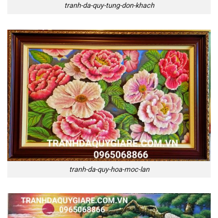
tranh-da-quy-tung-don-khach
tranh-da-quy-hoa-moc-lan