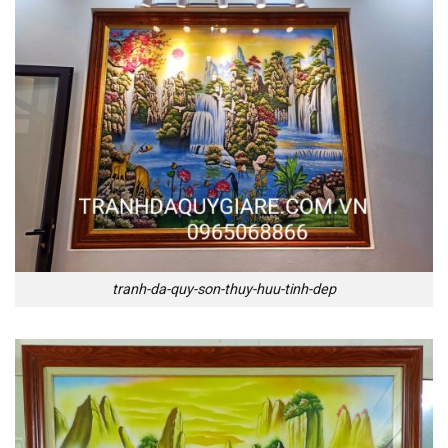
tranh-da-quy-son-thuy-huu-tinh-dep