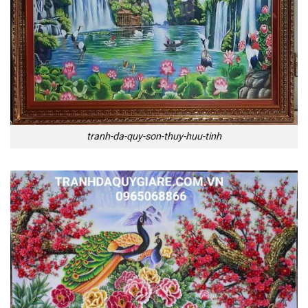
tranh-da-quy-son-thuy-huu-tinh