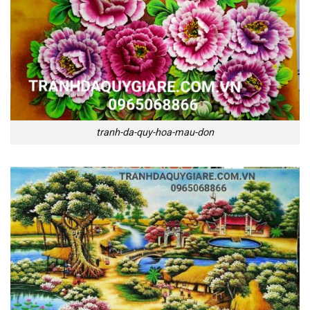
tranh-da-quy-hoa-mau-don