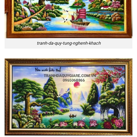
tranh-da-quy-tung-nghenh-khach