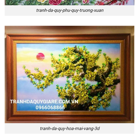
tranh-da-quy-phu-quy-truong-xuan
tranh-da-quy-hoa-mai-vang-3d