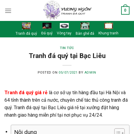
Skip
0
to
content
Đá quý
Vòng tay
Khung tranh
Tranh đá quý
Bàn ghế đá
TIN TỨC
Tranh đá quý tại Bạc Liêu
POSTED ON
05/07/2021
BY
ADMIN
Tranh đá quý giá rẻ
là cơ sở uy tín hàng đầu tại Hà Nội và
64 tỉnh thành trên cả nước, chuyên chế tác thủ công tranh đá
quý. Tranh đá quý tại Bạc Liêu giá rẻ tại xưởng đặt hàng
nhanh giao hàng miễn phí tại nơi phục vụ 24/24.
Nội dung