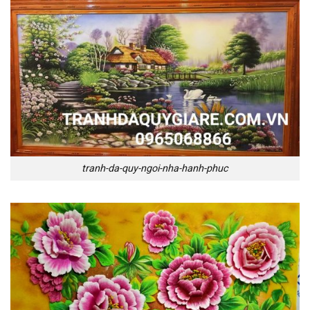
tranh-da-quy-ngoi-nha-hanh-phuc