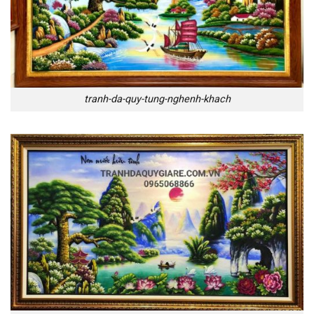
tranh-da-quy-tung-nghenh-khach