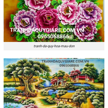
tranh-da-quy-hoa-mau-don