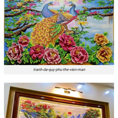
tranh-da-quy-phu-the-vien-man