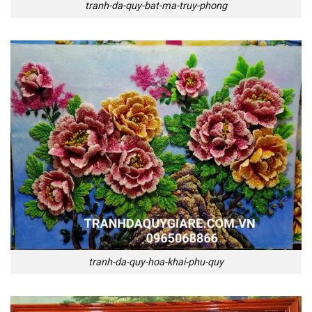
tranh-da-quy-bat-ma-truy-phong
tranh-da-quy-hoa-khai-phu-quy