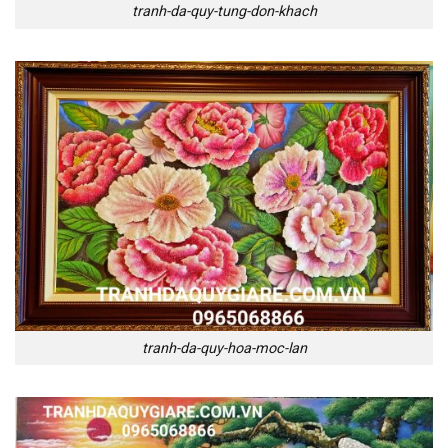
tranh-da-quy-tung-don-khach
tranh-da-quy-hoa-moc-lan