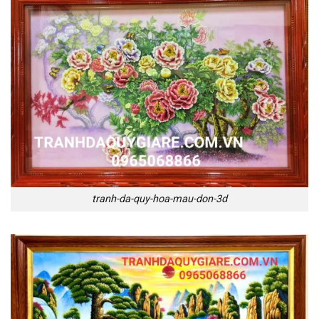
tranh-da-quy-hoa-mau-don-3d