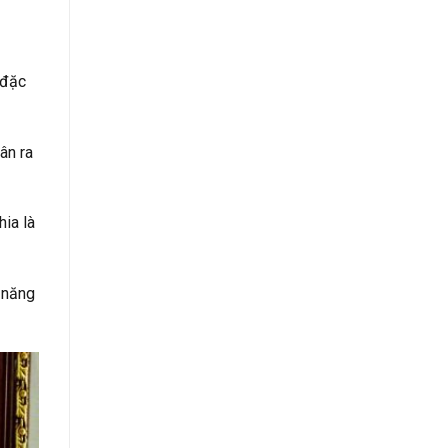
 đặc
ân ra
hia là
 năng