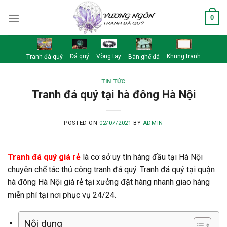
Skip
0
to
content
Đá quý
Vòng tay
Khung tranh
Tranh đá quý
Bàn ghế đá
TIN TỨC
Tranh đá quý tại hà đông Hà Nội
POSTED ON
02/07/2021
BY
ADMIN
Tranh đá quý giá rẻ
là cơ sở uy tín hàng đầu tại Hà Nội
chuyên chế tác thủ công tranh đá quý. Tranh đá quý tại quận
hà đông Hà Nội giá rẻ tại xưởng đặt hàng nhanh giao hàng
miễn phí tại nơi phục vụ 24/24.
Nội dung