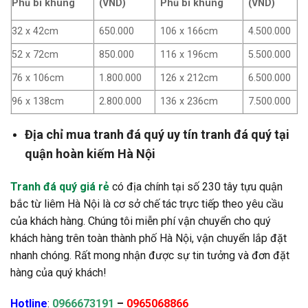
Phủ bì khung
(VND)
Phủ bì khung
(VND)
32 x 42cm
650.000
106 x 166cm
4.500.000
52 x 72cm
850.000
116 x 196cm
5.500.000
76 x 106cm
1.800.000
126 x 212cm
6.500.000
96 x 138cm
2.800.000
136 x 236cm
7.500.000
Địa chỉ mua tranh đá quý uy tín tranh đá quý tại
quận hoàn kiếm Hà Nội
Tranh đá quý giá rẻ
có địa chính tại số 230 tây tựu quận
bắc từ liêm Hà Nội là cơ sở chế tác trực tiếp theo yêu cầu
của khách hàng. Chúng tôi miễn phí vận chuyển cho quý
khách hàng trên toàn thành phố Hà Nội, vận chuyển lắp đặt
nhanh chóng. Rất mong nhận được sự tin tưởng và đơn đặt
hàng của quý khách!
Hotline
:
0966673191
–
0965068866