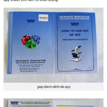
giay-kiem-dinh-da-quy