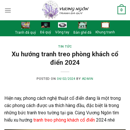
Skip
0
to
content
Đá quý
Vòng tay
Khung tranh
Tranh đá quý
Bàn ghế đá
TIN TỨC
Xu hướng tranh treo phòng khách cổ
điển 2024
POSTED ON
04/02/2024
BY
ADMIN
Hiện nay, phong cách nghệ thuật cổ điển đang là một trong
các phong cách được ưa thích hàng đầu, đặc biệt là trong
những bức tranh treo tường tại gia. Cùng Vương Ngôn tìm
hiểu xu hướng
tranh treo phòng khách cổ điển
2024 nhé