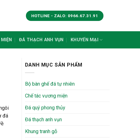
HOTLINE - ZALO: 0966.67.31.91
 MIỆN
ĐÁ THẠCH ANH VỤN
KHUYẾN MẠI
DANH MỤC SẢN PHẨM
Bộ bàn ghế đá tự nhiên
Chế tác vương miện
Đá quý phong thủy
ngôi
ư đá
Đá thạch anh vụn
về
Khung tranh gỗ