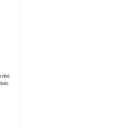
h nhỏ
t bức