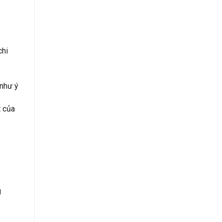
chi
 như ý
t của
g