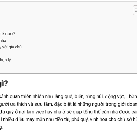
hế nào?
 nhà
y với gia chủ
 hợp lý
gì?
 cảnh quan thiên nhiên như làng quê, biển, rừng núi, động vật,… bằ
gười ưa thích và sưu tầm, đặc biệt là những người trong giới doa
 đá quý ở nơi làm việc hay nhà ở sẽ giúp tổng thể căn nhà được câ
i nhiều điều may mắn như tiền tài, phú quý, vinh hoa cho chủ sở h
g.