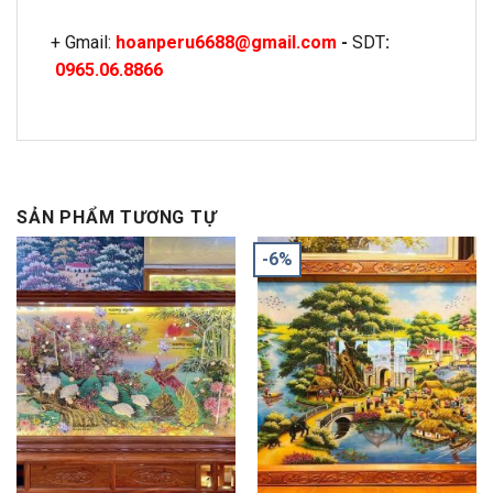
+ Gmail:
hoanperu6688@gmail.com
-
SDT
:
0965.06.8866
SẢN PHẨM TƯƠNG TỰ
-6%