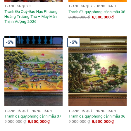
TRANH ĐÁ QUÝ 3D
TRANH ĐÁ QUÝ PHONG CẢNH
Tranh Đá Quý Đào Hạc Phượng
Tranh đá quý phong cảnh mẫu 08
Hoàng Trường Thọ – May Mắn
9,000,000
₫
8,500,000
₫
Thịnh Vượng 2026
-6%
-6%
TRANH ĐÁ QUÝ PHONG CẢNH
TRANH ĐÁ QUÝ PHONG CẢNH
Tranh đá quý phong cảnh mẫu 07
Tranh đá quý phong cảnh mẫu 06
9,000,000
₫
8,500,000
₫
9,000,000
₫
8,500,000
₫