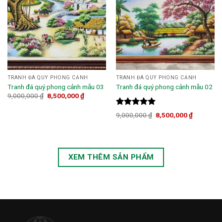
TRANH ĐÁ QUÝ PHONG CẢNH
TRANH ĐÁ QUÝ PHONG CẢNH
Tranh đá quý phong cảnh mẫu 03
Tranh đá quý phong cảnh mẫu 02
9,000,000
₫
8,500,000
₫
Được xếp
9,000,000
₫
8,500,000
₫
hạng
5.00
5 sao
XEM THÊM SẢN PHẨM