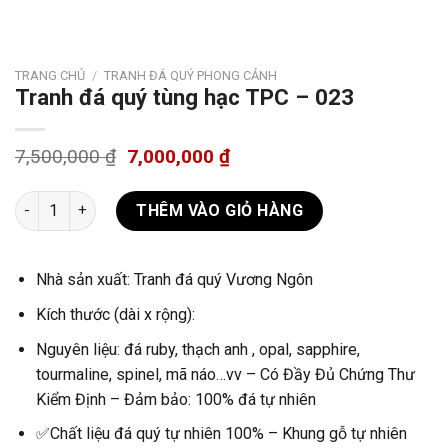
TRANG CHỦ
/
TRANH ĐÁ QUÝ PHONG CẢNH
Tranh đá quý tùng hạc TPC – 023
7,500,000
₫
7,000,000
₫
Tranh đá quý tùng hạc TPC - 023 số lượng
THÊM VÀO GIỎ HÀNG
Nhà sản xuất: Tranh đá quý Vương Ngôn
Kích thước (dài x rộng):
Nguyên liệu: đá ruby, thạch anh , opal, sapphire,
tourmaline, spinel, mã náo…vv – Có Đầy Đủ Chứng Thư
Kiểm Định – Đảm bảo: 100% đá tự nhiên
✅Chất liệu đá quý tự nhiên 100% – Khung gỗ tự nhiên